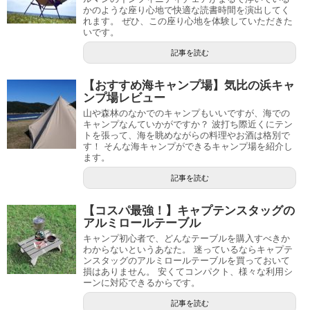
かのような座り心地で快適な読書時間を演出してく
れます。 ぜひ、この座り心地を体験していただきた
いです。
記事を読む
【おすすめ海キャンプ場】気比の浜キャ
ンプ場レビュー
山や森林のなかでのキャンプもいいですが、海での
キャンプなんていかがですか？ 波打ち際近くにテン
トを張って、海を眺めながらの料理やお酒は格別で
す！ そんな海キャンプができるキャンプ場を紹介し
ます。
記事を読む
【コスパ最強！】キャプテンスタッグの
アルミロールテーブル
キャンプ初心者で、どんなテーブルを購入すべきか
わからないというあなた。 迷っているならキャプテ
ンスタッグのアルミロールテーブルを買っておいて
損はありません。 安くてコンパクト、様々な利用シ
ーンに対応できるからです。
記事を読む