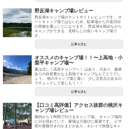
野反湖キャンプ場レビュー
野反湖キャンプ場のテントサイトレビューです。 オ
ートキャンプ場ではないため、駐車場から片道10分
の荷物を運ぶことになります。 野反湖を眺めながら
キャンプができる、見晴らしの良いキャンプ場で
す。
記事を読む
オススメのキャンプ場！！〜上高地・小
梨平キャンプ場〜
夏は涼しく高原キャンプへ！ 山あり、川あり、森林
ありの自然豊かな上高地でキャンプなんてどうでし
ょう。 他のキャンプ場と違い、少し注意点があるの
でチェックして楽しもう！！
記事を読む
【口コミ高評価】アクセス抜群の桃沢キ
ャンプ場レビュー
都内から２時間で行けるキャンプ場。 キャンプ場内
に川が流れていて、夏場は川遊びに最適です。 ピザ
窯や屋根付きのかまどがあり、キレイで快適なキャ