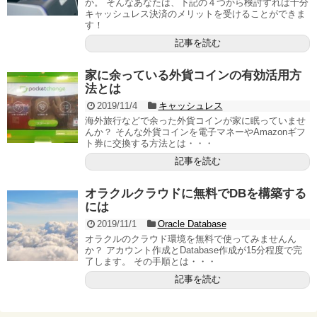
か。 そんなあなたは、下記の４つから検討すれば十分
キャッシュレス決済のメリットを受けることができま
す！
記事を読む
家に余っている外貨コインの有効活用方
法とは
2019/11/4
キャッシュレス
海外旅行などで余った外貨コインが家に眠っていませ
んか？ そんな外貨コインを電子マネーやAmazonギフ
ト券に交換する方法とは・・・
記事を読む
オラクルクラウドに無料でDBを構築する
には
2019/11/1
Oracle Database
オラクルのクラウド環境を無料で使ってみませんん
か？ アカウント作成とDatabase作成が15分程度で完
了します。 その手順とは・・・
記事を読む