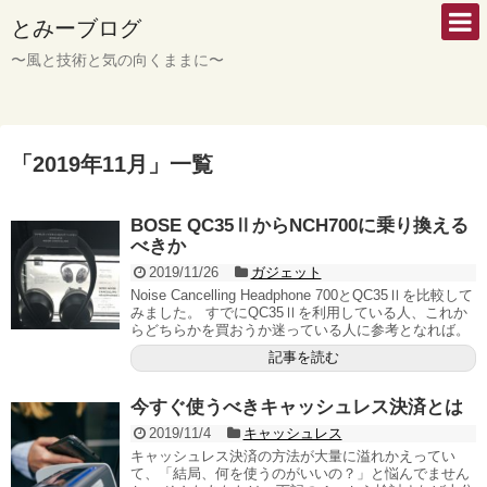
とみーブログ
〜風と技術と気の向くままに〜
「
2019年11月
」
一覧
BOSE QC35ⅡからNCH700に乗り換える
べきか
2019/11/26
ガジェット
Noise Cancelling Headphone 700とQC35Ⅱを比較して
みました。 すでにQC35Ⅱを利用している人、これか
らどちらかを買おうか迷っている人に参考となれば。
記事を読む
今すぐ使うべきキャッシュレス決済とは
2019/11/4
キャッシュレス
キャッシュレス決済の方法が大量に溢れかえってい
て、「結局、何を使うのがいいの？」と悩んでません