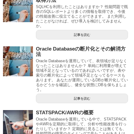
取得方法
SQLHCを利用したことはありますか？ 性能問題で既
存のSQLレポートより多くの情報を取得でき、今後
の性能改善に役立てることができます。 まだ利用し
たことがなければ、ぜひ導入を検討してみません
か。
記事を読む
Oracle Databaseの断片化とその解消方
法
Oracle Databaseを運用していて、表領域が足りなく
なったことはありませんか？ 単純に利用量が増えて
領域不足となっているのであればいいですが、表や
索引の断片化によって領域不足となってるケースも
あります。 あなたが運用しているDBが断片化してい
るかどうかを確認し、健全な状態にDBを保ちましょ
う。
記事を読む
STATSPACK/AWRの概要
Oracle Databaseを運用している中で、STATSPACK
やAWRを定期的に取得して、分析や性能改善を行っ
たりしていますか？ 定期的に見ることは無くても、
性能問題や障害のタイミングで見たことがある人は