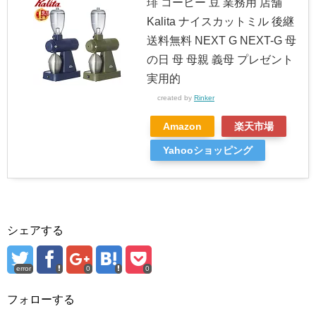
琲 コーヒー 豆 業務用 店舗
Kalita ナイスカットミル 後継
送料無料 NEXT G NEXT-G 母
の日 母 母親 義母 プレゼント
実用的
created by
Rinker
Amazon
楽天市場
Yahooショッピング
シェアする
error
0
0
フォローする