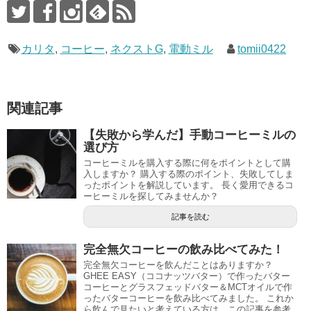
カリタ
,
コーヒー
,
ネクストG
,
電動ミル
tomii0422
関連記事
【失敗から学んだ】手動コーヒーミルの
選び方
コーヒーミルを購入する際に何をポイントとして購
入しますか？ 購入する際のポイント、失敗してしま
ったポイントを解説しています。 長く愛用できるコ
ーヒーミルを探してみませんか？
記事を読む
完全無欠コーヒーの飲み比べてみた！
完全無欠コーヒーを飲んだことはありますか？
GHEE EASY（ココナッツバター）で作ったバター
コーヒーとグラスフェッドバター＆MCTオイルで作
ったバターコーヒーを飲み比べてみました。 これか
ら飲んで見たいと考えている方は、この記事を参考