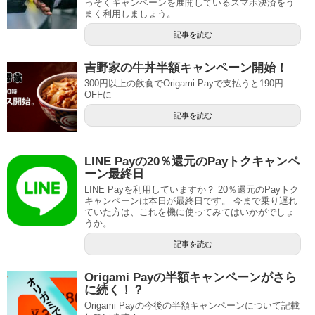
っそくキャンペーンを展開しているスマホ決済をう
まく利用しましょう。
記事を読む
吉野家の牛丼半額キャンペーン開始！
300円以上の飲食でOrigami Payで支払うと190円
OFFに
記事を読む
LINE Payの20％還元のPayトクキャンペ
ーン最終日
LINE Payを利用していますか？ 20％還元のPayトク
キャンペーンは本日が最終日です。 今まで乗り遅れ
ていた方は、これを機に使ってみてはいかがでしょ
うか。
記事を読む
Origami Payの半額キャンペーンがさら
に続く！？
Origami Payの今後の半額キャンペーンについて記載