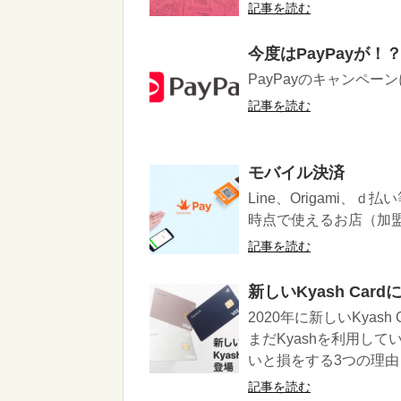
記事を読む
今度はPayPayが！
PayPayのキャンペー
記事を読む
モバイル決済
Line、Origami
時点で使えるお店（加盟店）
記事を読む
新しいKyash Ca
2020年に新しいKyas
まだKyashを利用して
いと損をする3つの理由
記事を読む